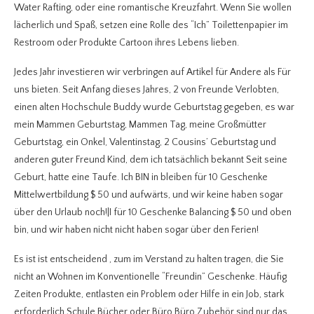
Water Rafting, oder eine romantische Kreuzfahrt. Wenn Sie wollen
lächerlich und Spaß, setzen eine Rolle des “Ich” Toilettenpapier im
Restroom oder Produkte Cartoon ihres Lebens lieben.
Jedes Jahr investieren wir verbringen auf Artikel für Andere als Für
uns bieten. Seit Anfang dieses Jahres, 2 von Freunde Verlobten,
einen alten Hochschule Buddy wurde Geburtstag gegeben, es war
mein Mammen Geburtstag, Mammen Tag, meine Großmütter
Geburtstag, ein Onkel, Valentinstag, 2 Cousins’ Geburtstag und
anderen guter Freund Kind, dem ich tatsächlich bekannt Seit seine
Geburt, hatte eine Taufe. Ich BIN in bleiben für 10 Geschenke
Mittelwertbildung $ 50 und aufwärts, und wir keine haben sogar
über den Urlaub noch!|I für 10 Geschenke Balancing $ 50 und oben
bin, und wir haben nicht nicht haben sogar über den Ferien!
Es ist ist entscheidend , zum im Verstand zu halten tragen, die Sie
nicht an Wohnen im Konventionelle “Freundin” Geschenke. Häufig
Zeiten Produkte, entlasten ein Problem oder Hilfe in ein Job, stark
erforderlich Schule Bücher oder Büro Büro Zubehör sind nur das