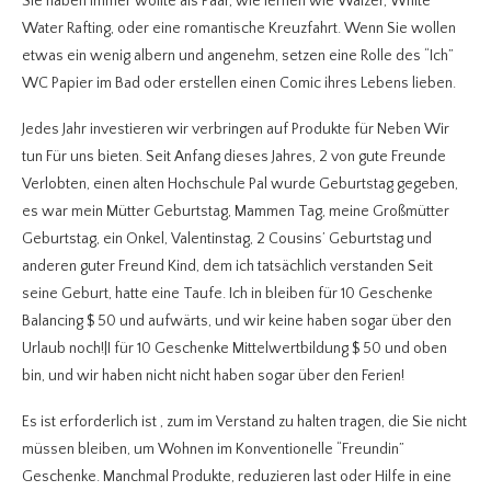
Sie haben immer wollte als Paar, wie lernen wie Walzer, White
Water Rafting, oder eine romantische Kreuzfahrt. Wenn Sie wollen
etwas ein wenig albern und angenehm, setzen eine Rolle des “Ich”
WC Papier im Bad oder erstellen einen Comic ihres Lebens lieben.
Jedes Jahr investieren wir verbringen auf Produkte für Neben Wir
tun Für uns bieten. Seit Anfang dieses Jahres, 2 von gute Freunde
Verlobten, einen alten Hochschule Pal wurde Geburtstag gegeben,
es war mein Mütter Geburtstag, Mammen Tag, meine Großmütter
Geburtstag, ein Onkel, Valentinstag, 2 Cousins’ Geburtstag und
anderen guter Freund Kind, dem ich tatsächlich verstanden Seit
seine Geburt, hatte eine Taufe. Ich in bleiben für 10 Geschenke
Balancing $ 50 und aufwärts, und wir keine haben sogar über den
Urlaub noch!|I für 10 Geschenke Mittelwertbildung $ 50 und oben
bin, und wir haben nicht nicht haben sogar über den Ferien!
Es ist erforderlich ist , zum im Verstand zu halten tragen, die Sie nicht
müssen bleiben, um Wohnen im Konventionelle “Freundin”
Geschenke. Manchmal Produkte, reduzieren last oder Hilfe in eine