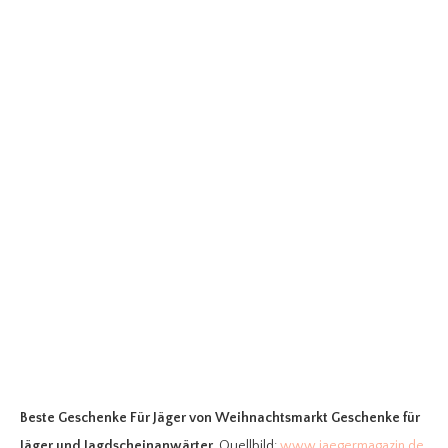
Beste Geschenke Für Jäger
von Weihnachtsmarkt Geschenke für
Jäger und Jagdscheinanwärter
. Quellbild:
www.jaegermagazin.de
.