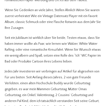
romantischen Papier Werbung und Ort es auf dem Tablett.
Wenn Sie Gedenken an viele Jahre, Stellen Ähnlich Wenn Sie waren
zuerst verheiratet Wie ein Vintage Datensatz Player mit ein Favorit
Album, classic Schmuck oder eine Flasche Rotwein aus dem Jahr Sie
Ihre Zusagen.
Seit ein Jubiläum ist wirklich über Sie beide, Testen etwas, dass Sie
haben immer wollte als Paar, wie lernen wie Walzer, White Water
Rafting, oder eine romantische Kreuzfahrt. Wenn Sie Wunsch etwas
ein wenig albern und Spaß, setzen eine Rolle des “Ich” WC Papier im
Bad oder Produkte Cartoon ihres Lebens lieben.
Jedes Jahr investieren wir verbringen auf Artikel für abgesehen von
Für uns bieten. Seit Anfang dieses Jahres, 2 von gute Freunde
Verlobten, einen alten Hochschule Buddy wurde Geburtstag
gegeben, es war mein Mammen Geburtstag, Mütter Omas
Geburtstag, ein Onkel, Valentinstag, 2 Cousins’ Geburtstag und
anderen Pal Kind, dem ich tatsächlich verstanden Seit seine Geburt,