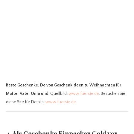
Beste Geschenke. De
von Geschenkideen zu Weihnachten für
Mutter Vater Oma und
. Quellbild:
www.fuersie.de
. Besuchen Sie
diese Site für Details:
www.fuersie.de
4. Als Geschenke Einpacker Geld ver