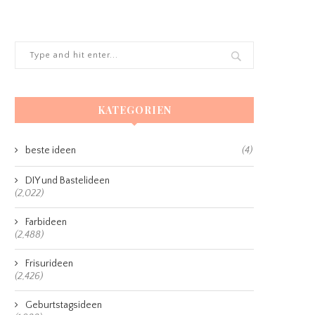
KATEGORIEN
beste ideen
(4)
DIY und Bastelideen
(2,022)
Farbideen
(2,488)
Frisurideen
(2,426)
Geburtstagsideen