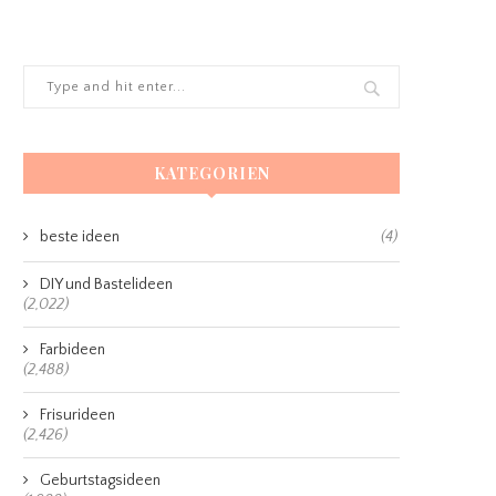
KATEGORIEN
beste ideen
(4)
DIY und Bastelideen
(2,022)
Farbideen
(2,488)
Frisurideen
(2,426)
Geburtstagsideen