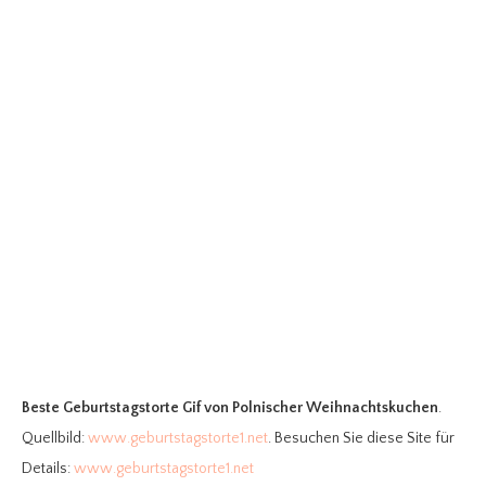
Beste Geburtstagstorte Gif
von Polnischer Weihnachtskuchen
.
Quellbild:
www.geburtstagstorte1.net
. Besuchen Sie diese Site für
Details:
www.geburtstagstorte1.net