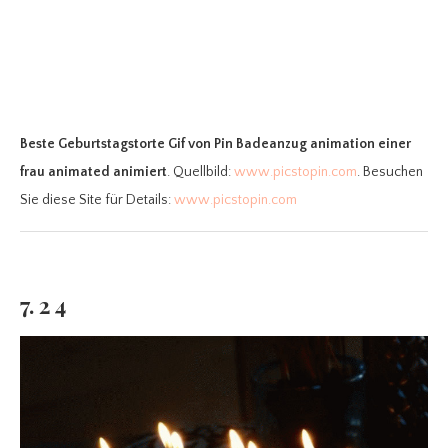
Beste Geburtstagstorte Gif
von Pin Badeanzug animation einer
frau animated animiert
. Quellbild:
www.picstopin.com
. Besuchen
Sie diese Site für Details:
www.picstopin.com
7. 2 4