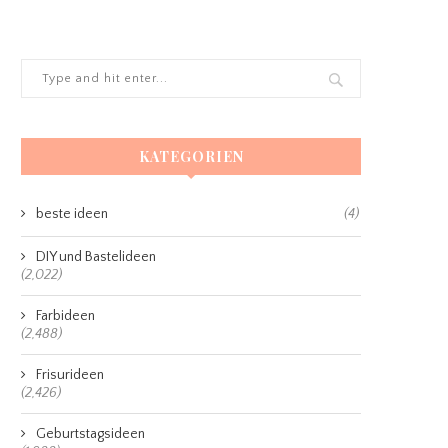
KATEGORIEN
beste ideen
(4)
DIY und Bastelideen
(2,022)
Farbideen
(2,488)
Frisurideen
(2,426)
Geburtstagsideen