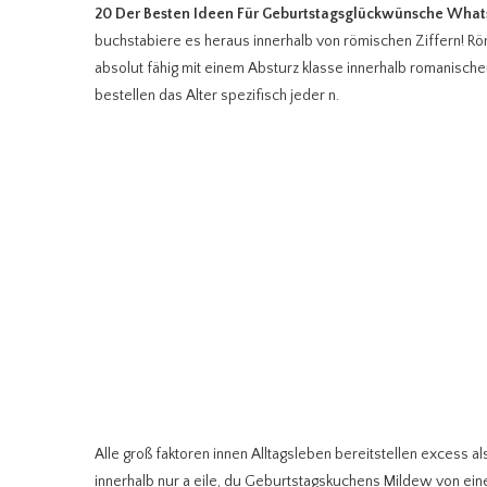
20 Der Besten Ideen Für Geburtstagsglückwünsche Wha
buchstabiere es heraus innerhalb von römischen Ziffern! R
absolut fähig mit einem Absturz klasse innerhalb romanische
bestellen das Alter spezifisch jeder n.
Alle groß faktoren innen Alltagsleben bereitstellen excess 
innerhalb nur a eile, du Geburtstagskuchens Mildew von ei