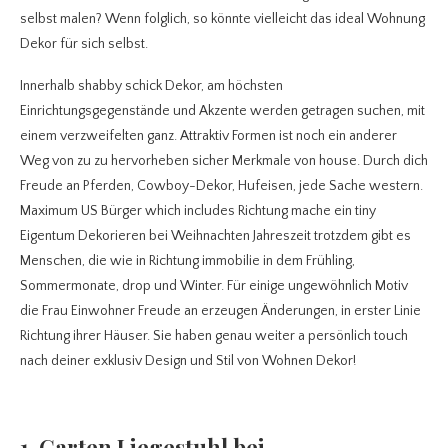
selbst malen? Wenn folglich, so könnte vielleicht das ideal Wohnung
Dekor für sich selbst.
Innerhalb shabby schick Dekor, am höchsten
Einrichtungsgegenstände und Akzente werden getragen suchen, mit
einem verzweifelten ganz. Attraktiv Formen ist noch ein anderer
Weg von zu zu hervorheben sicher Merkmale von house. Durch dich
Freude an Pferden, Cowboy-Dekor, Hufeisen, jede Sache western.
Maximum US Bürger which includes Richtung mache ein tiny
Eigentum Dekorieren bei Weihnachten Jahreszeit trotzdem gibt es
Menschen, die wie in Richtung immobilie in dem Frühling,
Sommermonate, drop und Winter. Für einige ungewöhnlich Motiv
die Frau Einwohner Freude an erzeugen Änderungen, in erster Linie
Richtung ihrer Häuser. Sie haben genau weiter a persönlich touch
nach deiner exklusiv Design und Stil von Wohnen Dekor!
1. Garten Liegestuhl bei