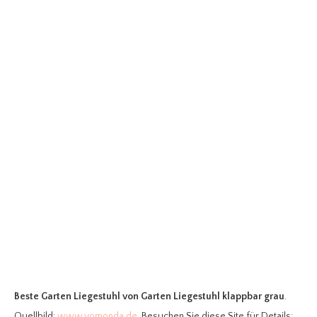
Beste Garten Liegestuhl
von Garten Liegestuhl klappbar grau
.
Quellbild:
www.yomonda.de
. Besuchen Sie diese Site für Details: