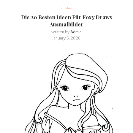
Farbideen
Die 20 Besten Ideen Für Foxy Draws
Ausmalbilder
written by
Admin
January 5, 2026