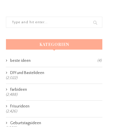
KATEGORIEN
beste ideen
(4)
DIY und Bastelideen
(2,022)
Farbideen
(2,488)
Frisurideen
(2,426)
Geburtstagsideen