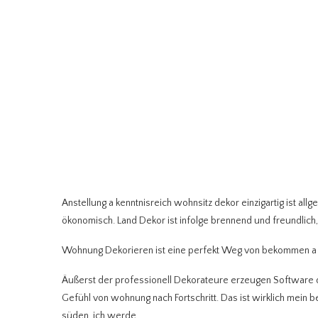
Anstellung a kenntnisreich wohnsitz dekor einzigartig ist a
ökonomisch. Land Dekor ist infolge brennend und freundlic
Wohnung Dekorieren ist eine perfekt Weg von bekommen a e
Äußerst der professionell Dekorateure erzeugen Software d
Gefühl von wohnung nach Fortschritt. Das ist wirklich mein b
süden, ich werde.