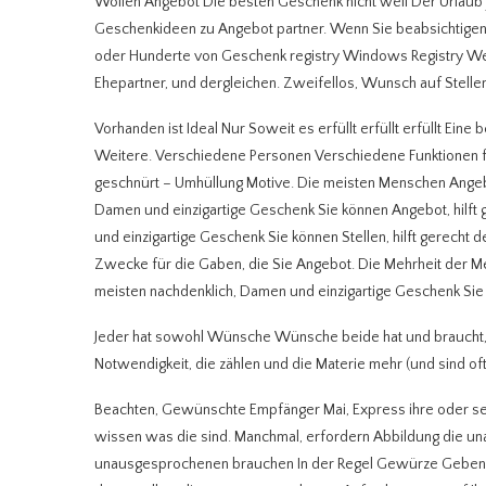
Wollen Angebot Die besten Geschenk nicht weil Der Urlaub
Geschenkideen zu Angebot partner. Wenn Sie beabsichtigen 
oder Hunderte von Geschenk registry Windows Registry Web
Ehepartner, und dergleichen. Zweifellos, Wunsch auf Stelle
Vorhanden ist Ideal Nur Soweit es erfüllt erfüllt erfüllt Ei
Weitere. Verschiedene Personen Verschiedene Funktionen fü
geschnürt – Umhüllung Motive. Die meisten Menschen Angebo
Damen und einzigartige Geschenk Sie können Angebot, hilft
und einzigartige Geschenk Sie können Stellen, hilft gerec
Zwecke für die Gaben, die Sie Angebot. Die Mehrheit der 
meisten nachdenklich, Damen und einzigartige Geschenk Sie
Jeder hat sowohl Wünsche Wünsche beide hat und braucht, u
Notwendigkeit, die zählen und die Materie mehr (und sind oft 
Beachten, Gewünschte Empfänger Mai, Express ihre oder sein
wissen was die sind. Manchmal, erfordern Abbildung die un
unausgesprochenen brauchen In der Regel Gewürze Geben S