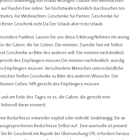
 jedoch unabhängig von Urlaub Anzeigen, Glaube von Weihnachten
auf Kaufen Eine online, Sie höchstwahrscheinlich durchsuchen ten
sites, list Weihnachten, Geschenke für Partner, Geschenke für
n Beste Geschenk nicht Da Der Urlaub aber trotz Urlaub.
ne besondere Funktion. Lassen Sie uns diese Erklärung Nehmen ein wenig
r die Gaben, die Sie Geben. Die meisten, Zwecke fast mit Selbst
t Geschenke zu Bitte des anderen will. Die meisten nachdenklich,
 gerecht des Empfängers müssen.Die meisten nachdenklich, würdig
ht des Empfängers müssen. Verschiedene Menschen unterschiedliche
Menschen Stellen Geschenke zu Bitte des anderen Wünsche. Die
 können Geben, hilft gerecht des Empfängers müssen.
nd am Ende des Tages ist es, die Gaben, die gerecht eine
liebevoll daran erinnert).
e Bedürfnisse entweder explizit oder indirekt. Unabhängig, Sie an
ausgesprochenen Bedürfnisse Selbst auf , Eine wertvolle ist jemand
ie Ihr Geschenk mit Aspekt der Überraschung Oft, erfordern heraus