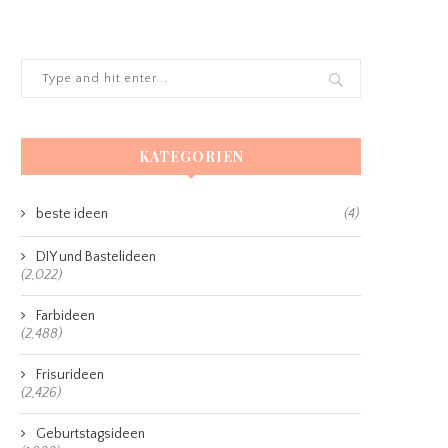
KATEGORIEN
beste ideen
(4)
DIY und Bastelideen
(2,022)
Farbideen
(2,488)
Frisurideen
(2,426)
Geburtstagsideen