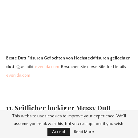
Beste Dutt Frisuren Geflochten
von Hochsteckfrisuren geflochten
dutt
. Quellbild:
everilda.com
. Besuchen Sie diese Site für Details:
everilda.com
11. Seitlicher lockiger Messy Dutt
Lockere lässige Dutt Frisuren
This website uses cookies to improve your experience. We'll
assume you're ok with this, but you can opt-out if you wish.
Accept
Read More