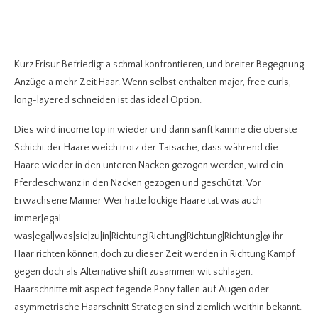
Kurz Frisur Befriedigt a schmal konfrontieren, und breiter Begegnung
Anzüge a mehr Zeit Haar.
Wenn selbst enthalten major, free curls,
long-layered schneiden ist das ideal Option.
Dies wird income top in wieder und dann sanft kämme die oberste
Schicht der Haare weich trotz der Tatsache, dass während die
Haare wieder in den unteren Nacken gezogen werden, wird ein
Pferdeschwanz in den Nacken gezogen und geschützt. Vor
Erwachsene Männer Wer hatte lockige Haare tat was auch
immer|egal
was|egal|was|sie|zu|in|Richtung|Richtung|Richtung|Richtung]@ ihr
Haar richten können,doch zu dieser Zeit werden in Richtung Kampf
gegen doch als Alternative shift zusammen wit schlagen.
Haarschnitte mit aspect fegende Pony fallen auf Augen oder
asymmetrische Haarschnitt Strategien sind ziemlich weithin bekannt.