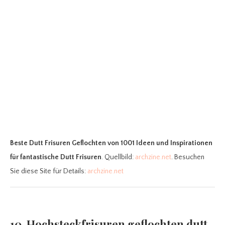
Beste Dutt Frisuren Geflochten
von 1001 Ideen und Inspirationen
für fantastische Dutt Frisuren
. Quellbild:
archzine.net
. Besuchen
Sie diese Site für Details:
archzine.net
10. Hochsteckfrisuren geflochten dutt