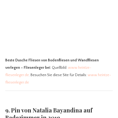
Beste Dusche Fliesen
von Bodenfliesen und Wandfliesen
verlegen – Fliesenleger bei
. Quellbild:
www.heintze-
fliesenleger.de
. Besuchen Sie diese Site für Details:
www.heintze-
fliesenleger.de
9. Pin von Natalia Bayandina auf
Badezimmer in 2019