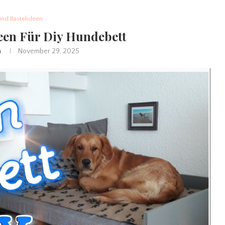
und Bastelideen
een Für Diy Hundebett
n
November 29, 2025