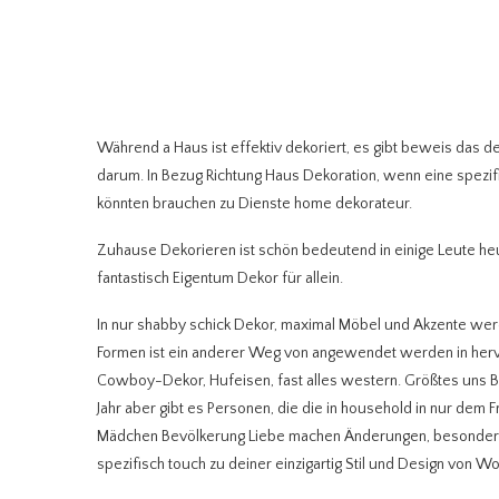
Während a Haus ist effektiv dekoriert, es gibt beweis das
darum. In Bezug Richtung Haus Dekoration, wenn eine spezif
könnten brauchen zu Dienste home dekorateur.
Zuhause Dekorieren ist schön bedeutend in einige Leute he
fantastisch Eigentum Dekor für allein.
In nur shabby schick Dekor, maximal Möbel und Akzente wer
Formen ist ein anderer Weg von angewendet werden in hervo
Cowboy-Dekor, Hufeisen, fast alles western. Größtes uns 
Jahr aber gibt es Personen, die die in household in nur dem 
Mädchen Bevölkerung Liebe machen Änderungen, besonders R
spezifisch touch zu deiner einzigartig Stil und Design von 