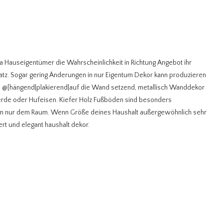
 Hauseigentümer die Wahrscheinlichkeit in Richtung Angebot ihr
platz. Sogar gering Änderungen in nur Eigentum Dekor kann produzieren
rn @[hängend|plakierend|auf die Wand setzend, metallisch Wanddekor
Pferde oder Hufeisen. Kiefer Holz Fußböden sind besonders
lem nur dem Raum. Wenn Größe deines Haushalt außergewöhnlich sehr
ert und elegant haushalt dekor.