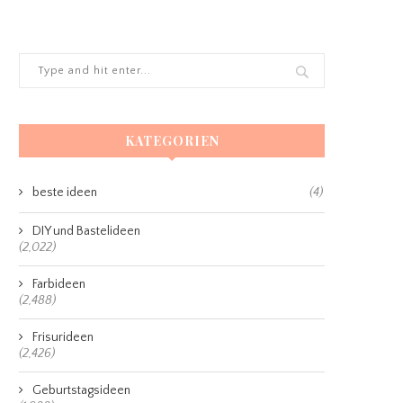
KATEGORIEN
beste ideen
(4)
DIY und Bastelideen
(2,022)
Farbideen
(2,488)
Frisurideen
(2,426)
Geburtstagsideen