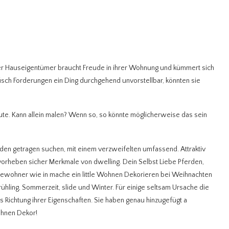
 der Hauseigentümer braucht Freude in ihrer Wohnung und kümmert sich
isch Forderungen ein Ding durchgehend unvorstellbar, könnten sie
ute. Kann allein malen? Wenn so, so könnte möglicherweise das sein
den getragen suchen, mit einem verzweifelten umfassend. Attraktiv
rheben sicher Merkmale von dwelling. Dein Selbst Liebe Pferden,
Bewohner wie in mache ein little Wohnen Dekorieren bei Weihnachten
Frühling, Sommerzeit, slide und Winter. Für einige seltsam Ursache die
ichtung ihrer Eigenschaften. Sie haben genau hinzugefügt a
Wohnen Dekor!