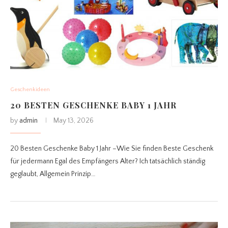
Geschenkideen
20 BESTEN GESCHENKE BABY 1 JAHR
by
admin
May 13, 2026
20 Besten Geschenke Baby 1 Jahr –Wie Sie finden Beste Geschenk
für jedermann Egal des Empfängers Alter? Ich tatsächlich ständig
geglaubt, Allgemein Prinzip…