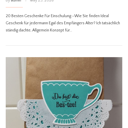
by
admin
May 25, 2026
20 Besten Geschenke Für Einschulung –Wie Sie finden Ideal
Geschenk für jedermann Egal des Empfängers Alter? Ich tatsächlich
ständig dachte, Allgemein Konzept für…