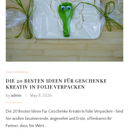
Geschenkideen
DIE 20 BESTEN IDEEN FÜR GESCHENKE
KREATIV IN FOLIE VERPACKEN
by
admin
May 8, 2026
Die 20 Besten Ideen Für Geschenke Kreativ In Folie Verpacken –Sind
Sie wollen faszinierende, angenehm und Erste, offenbaren Ihr
Partner, dass Sie Wert…