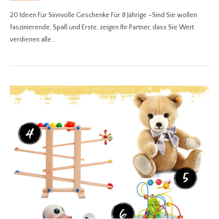
20 Ideen Für Sinnvolle Geschenke Für 8 Jährige –Sind Sie wollen
faszinierende, Spaß und Erste, zeigen Ihr Partner, dass Sie Wert
verdienen alle…