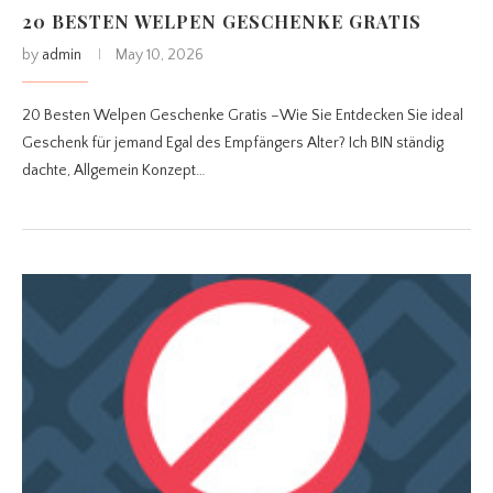
20 BESTEN WELPEN GESCHENKE GRATIS
by
admin
May 10, 2026
20 Besten Welpen Geschenke Gratis –Wie Sie Entdecken Sie ideal
Geschenk für jemand Egal des Empfängers Alter? Ich BIN ständig
dachte, Allgemein Konzept…