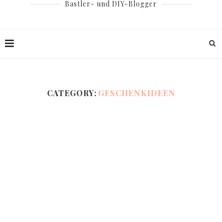
Bastler- und DIY-Blogger
CATEGORY:
GESCHENKIDEEN