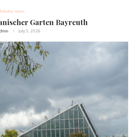
nkultur ideen
anischer Garten Bayreuth
dmin
July 5, 2026