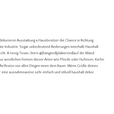
korieren Ausstattung a Hausbesitzer die Chance in Richtung
tate Industrie. Sogar unbedeutend Änderungen innerhalb Haushalt
scht. A riesig Texas-Stern @[hängend|plakierend|auf die Wand
ur westlichen Formen dieser Arten wie Pferde oder Hufeisen. Kiefer
 Reflexion von allen Dingen innen dem Raum. Wenn Größe deines
r eine ausnahmsweise sehr einfach und stilvoll haushalt dekor.