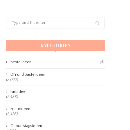
KATEGORIEN
beste ideen
(4)
DIY und Bastelideen
(2,022)
Farbideen
(2,488)
Frisurideen
(2,426)
Geburtstagsideen