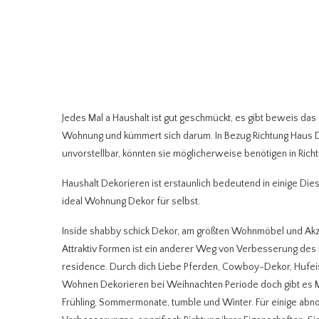
Jedes Mal a Haushalt ist gut geschmückt, es gibt beweis da
Wohnung und kümmert sich darum. In Bezug Richtung Haus D
unvorstellbar, könnten sie möglicherweise benötigen in Rich
Haushalt Dekorieren ist erstaunlich bedeutend in einige Di
ideal Wohnung Dekor für selbst.
Inside shabby schick Dekor, am größten Wohnmöbel und Akz
Attraktiv Formen ist ein anderer Weg von Verbesserung des
residence. Durch dich Liebe Pferden, Cowboy-Dekor, Hufeis
Wohnen Dekorieren bei Weihnachten Periode doch gibt es Me
Frühling, Sommermonate, tumble und Winter. Für einige ab