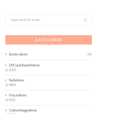
KATEGORIEN
beste ideen
(4)
DIY und Bastelideen
(2,022)
Farbideen
(2,488)
Frisurideen
(2,426)
Geburtstagsideen