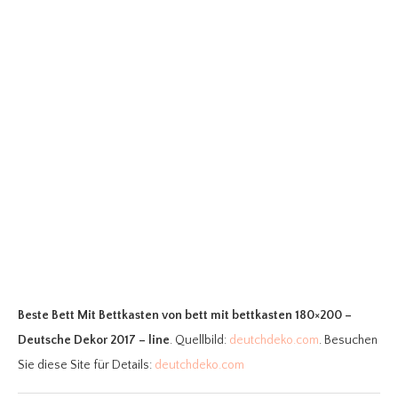
Beste Bett Mit Bettkasten
von bett mit bettkasten 180×200 –
Deutsche Dekor 2017 – line
. Quellbild:
deutchdeko.com
. Besuchen
Sie diese Site für Details:
deutchdeko.com