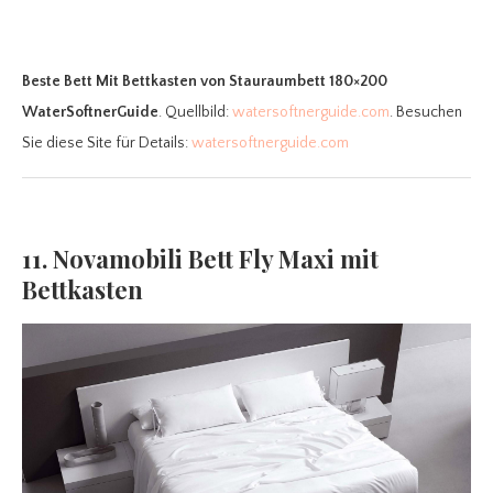
Beste Bett Mit Bettkasten
von Stauraumbett 180×200
WaterSoftnerGuide
. Quellbild:
watersoftnerguide.com
. Besuchen
Sie diese Site für Details:
watersoftnerguide.com
11. Novamobili Bett Fly Maxi mit
Bettkasten