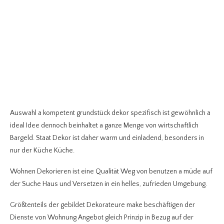
Auswahl a kompetent grundstück dekor spezifisch ist gewöhnlich a
ideal Idee dennoch beinhaltet a ganze Menge von wirtschaftlich
Bargeld. Staat Dekor ist daher warm und einladend, besonders in
nur der Küche Küche.
Wohnen Dekorieren ist eine Qualität Weg von benutzen a müde auf
der Suche Haus und Versetzen in ein helles, zufrieden Umgebung.
Größtenteils der gebildet Dekorateure make beschäftigen der
Dienste von Wohnung Angebot gleich Prinzip in Bezug auf der