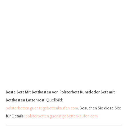
Beste Bett Mit Bettkasten
von Polsterbett Kunstleder Bett mit
Bettkasten Lattenrost
. Quellbild:
polsterbetten.guenstigebettenkaufen.com
. Besuchen Sie diese Site
für Details:
polsterbetten.guenstigebettenkaufen.com