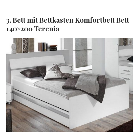
3. Bett mit Bettkasten Komfortbett Bett
140×200 Terenia