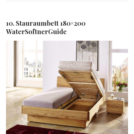
10. Stauraumbett 180×200
WaterSoftnerGuide