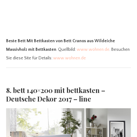
Beste Bett Mit Bettkasten
von Bett Cranos aus Wildeiche
Massivholz mit Bettkasten
. Quellbild:
www.wohnen.de
. Besuchen
Sie diese Site für Details:
www.wohnen.de
8. bett 140×200 mit bettkasten –
Deutsche Dekor 2017 – line