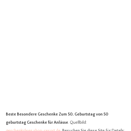
Beste Besondere Geschenke Zum 50. Geburtstag
von 50
geburtstag Geschenke für Anlässe
. Quellbild:
geschenkideen.shop-resort.de
. Besuchen Sie diese Site für Details: