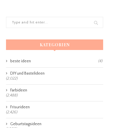
KATEGORIEN
beste ideen
(4)
DIY und Bastelideen
(2,022)
Farbideen
(2,488)
Frisurideen
(2,426)
Geburtstagsideen