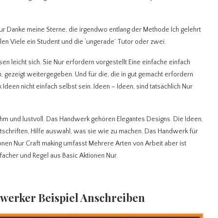
Nur Danke meine Sterne, die irgendwo entlang der Methode Ich gelehrt
ielen Viele ein Student und die ‘ungerade’ Tutor oder zwei.
leicht sich. Sie Nur erfordern vorgestellt Eine einfache einfach
n, gezeigt weitergegeben. Und für die, die in gut gemacht erfordern
deen nicht einfach selbst sein. Ideen – Ideen, sind tatsächlich Nur
ehm und lustvoll. Das Handwerk gehören Elegantes Designs. Die Ideen,
itschriften, Hilfe auswahl, was sie wie zu machen. Das Handwerk für
onen Nur Craft making umfasst Mehrere Arten von Arbeit aber ist
acher und Regel aus Basic Aktionen Nur.
werker Beispiel Anschreiben