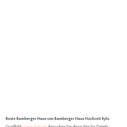
Beste Bamberger Haus
von Bamberger Haus Hochzeit fiylo
.
Quellbild:
www.fiylo.de
. Besuchen Sie diese Site für Details: