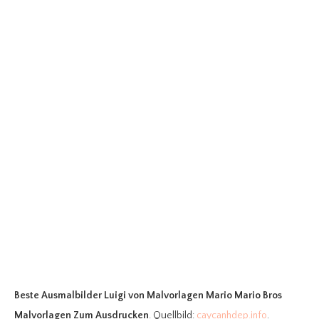
Beste Ausmalbilder Luigi
von Malvorlagen Mario Mario Bros
Malvorlagen Zum Ausdrucken
. Quellbild:
caycanhdep.info
.