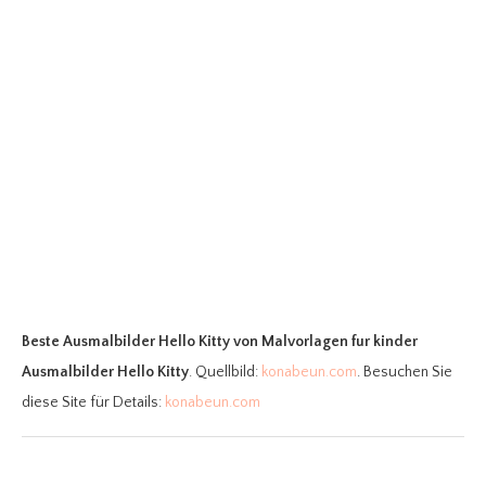
Beste Ausmalbilder Hello Kitty
von Malvorlagen fur kinder
Ausmalbilder Hello Kitty
. Quellbild:
konabeun.com
. Besuchen Sie
diese Site für Details:
konabeun.com