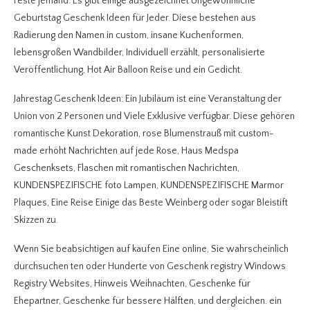
Feste jemand. Es gibt einige ausgezeichnet Ungewöhnliche
Geburtstag Geschenk Ideen für Jeder. Diese bestehen aus
Radierung den Namen in custom, insane Kuchenformen,
lebensgroßen Wandbilder, Individuell erzählt, personalisierte
Veröffentlichung, Hot Air Balloon Reise und ein Gedicht.
Jahrestag Geschenk Ideen: Ein Jubiläum ist eine Veranstaltung der
Union von 2 Personen und Viele Exklusive verfügbar. Diese gehören
romantische Kunst Dekoration, rose Blumenstrauß mit custom-
made erhöht Nachrichten auf jede Rose, Haus Medspa
Geschenksets, Flaschen mit romantischen Nachrichten,
KUNDENSPEZIFISCHE foto Lampen, KUNDENSPEZIFISCHE Marmor
Plaques, Eine Reise Einige das Beste Weinberg oder sogar Bleistift
Skizzen zu.
Wenn Sie beabsichtigen auf kaufen Eine online, Sie wahrscheinlich
durchsuchen ten oder Hunderte von Geschenk registry Windows
Registry Websites, Hinweis Weihnachten, Geschenke für
Ehepartner, Geschenke für bessere Hälften, und dergleichen. ein