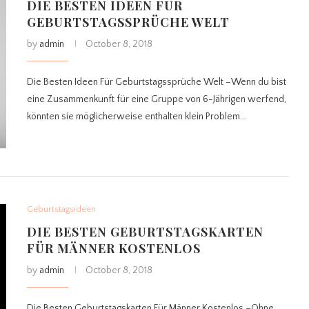
DIE BESTEN IDEEN FÜR
GEBURTSTAGSSPRÜCHE WELT
by
admin
October 8, 2018
Die Besten Ideen Für Geburtstagssprüche Welt –Wenn du bist
eine Zusammenkunft für eine Gruppe von 6-Jährigen werfend,
könnten sie möglicherweise enthalten klein Problem…
Geburtstagsideen
DIE BESTEN GEBURTSTAGSKARTEN
FÜR MÄNNER KOSTENLOS
by
admin
October 8, 2018
Die Besten Geburtstagskarten Für Männer Kostenlos –Ohne