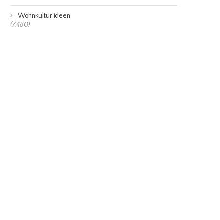
Wohnkultur ideen
(7,480)