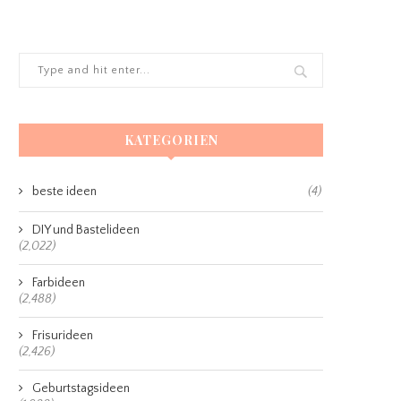
KATEGORIEN
beste ideen
(4)
DIY und Bastelideen
(2,022)
Farbideen
(2,488)
Frisurideen
(2,426)
Geburtstagsideen